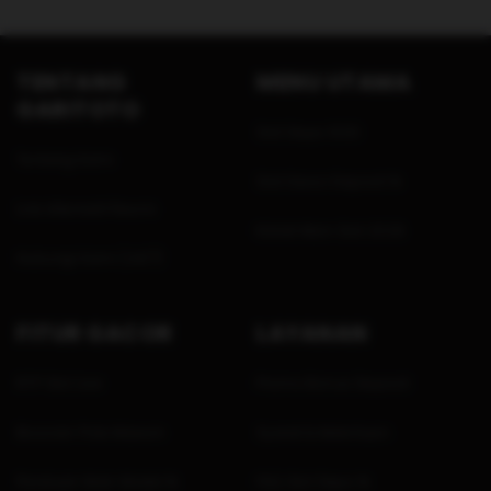
TENTANG
MENU UTAMA
GARITOTO
Slot Depo 1000
Tentang Kami
Slot Gacor Deposit 1k
Link Alternatif Resmi
Kiblat Main Slot 2026
Hubungi Kami (24/7)
FITUR GACOR
LAYANAN
RTP Slot Live
Promo Bonus Deposit
Bocoran Pola Maxwin
Syarat & Ketentuan
Panduan Main Modal 1k
FAQ Slot Depo 1k