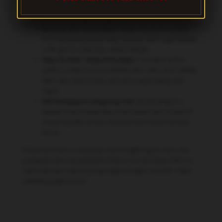
jutaan, cukup siapin 1k aja buat mancing scatter
keluar kandang bareng perkalian petir.
Bocoran Slot Gacor Real-Time:
Kita kasih update
RTP live paling akurat tiap harinya, biar lu gampang
milih game yang lagi wangi banget.
Depo 1k Utuh Tanpa Potongan:
Transaksi seribu
perak lu bakal masuk 100% ke akun. Mau via E-Wallet,
QRIS, atau Bank lokal, semuanya gampang dan
cepet.
WD Berapapun Langsung Cair:
Kemenangan lu
adalah hak mutlak! Mau narik jutaan dari modal 1k?
Langsung kita proses secepat kilat tanpa banyak
tanya.
Pokoknya buat lu yang lagi nyari tongkrongan main slot
paling fair dan bersahabat di tahun ini, Slot Depo 1000 ini
udah jadi jalur utama yang wajib banget lu lewatin. Sikat
sekarang juga bosku!