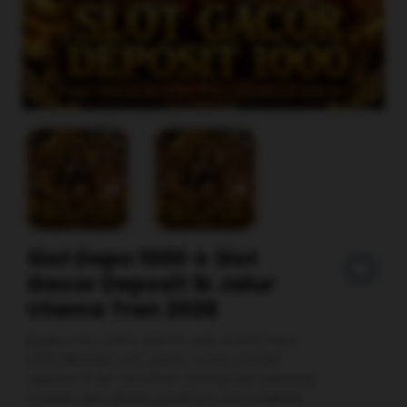
Slot Depo 1000 ✈️ Slot
Gacor Deposit 1k Jalur
Utama Tren 2026
Bosku, tren 2026 udah fix ada di Slot Depo
1000! Nikmatin slot gacor cuma modal
deposit 1k aja. Recehan doang tapi peluang
maxwin gila-gilaan, pastinya anti rungkad.