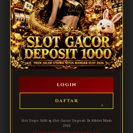
Slot Depo 1000 ✈️ Slot Gacor
Deposit 1k Jalur Utama Tren
2026
Tahun 2026 main slot gak usah pusing mikirin modal
gede, bro. Sekarang eranya
Slot Depo 1000
, jalur utama
buat lu yang pengen ngerasain sensasi maxwin tapi
dompet lagi tipis. Cuma modal seribu perak alias deposit
1k, lu udah bisa muter mesin slot gacor favorit tanpa
beban. Gak ada lagi ceritanya rungkad karena maksain
depo gede!
Sistem kita juga udah paling update buat ngikutin tren
2026. Anti ngelag walau lu main dari HP kentang sekalipun.
LOGIN
Keamanan? Aman banget, data sama saldo lu bakal
dijaga ketat. Kita fokus ngasih pengalaman main yang
DAFTAR
asik, lancar, dan pastinya nguntungin buat semua player.
Keuntungan Lewat Jalur Utama
Deposit 1k:
Slot Depo 1000 ✈️ Slot Gacor Deposit 1k Kiblat Main
2026
Modal Seribu, Untung Melimpah:
Gak butuh modal
© 2026 GARITOTO | SEO UHUY 769