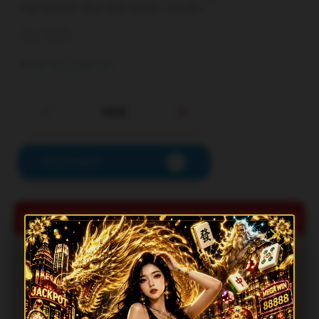
Yuk buruan sikat dan buktiin sendiri!
Rp 1.000
SITUS SLOT GACOR
-
+
10%
BONUS
DAFTAR & DEPOSIT SEKARANG
ARTIKEL
INFORMASI
FAQ
ULASAN